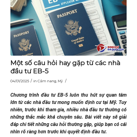
Một số câu hỏi hay gặp từ các nhà
đầu tư EB-5
/
/
04/01/2025
in
Cẩm nang
,
Mỹ
Chương trình đầu tư EB-5 luôn thu hút sự quan tâm
lớn từ các nhà đầu tư mong muốn định cư tại Mỹ. Tuy
nhiên, trước khi tham gia, nhiều nhà đầu tư thường có
những thắc mắc khá chuyên sâu. Bài viết này sẽ giải
đáp chi tiết những câu hỏi thường gặp, giúp bạn có cái
nhìn rõ ràng hơn trước khi quyết định đầu tư.