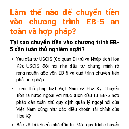
Làm thế nào để chuyển tiền
vào chương trình EB-5 an
toàn và hợp pháp?
Tại sao chuyển tiền vào chương trình EB-
5 cần tuân thủ nghiêm ngặt?
Yêu cầu từ USCIS (Cơ quan Di trú và Nhập tịch Hoa
Kỳ): USCIS đòi hỏi nhà đầu tư chứng minh rõ
ràng nguồn gốc vốn EB-5 và quá trình chuyển tiền
phải hợp pháp.
Tuân thủ pháp luật Việt Nam và Hoa Kỳ: Chuyển
tiền ra nước ngoài với mục đích đầu tư EB-5 hợp
pháp cần tuân thủ quy định quản lý ngoại hối của
Việt Nam cũng như các điều khoản tài chính của
Hoa Kỳ.
Bảo vệ lợi ích của nhà đầu tư: Một quy trình chuyển