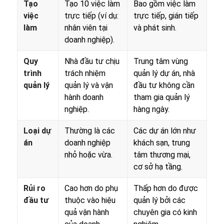
Tạo
Tạo 10 việc làm
Bao gồm việc làm
việc
trực tiếp (ví dụ:
trực tiếp, gián tiếp
làm
nhân viên tại
và phát sinh.
doanh nghiệp).
Quy
Nhà đầu tư chịu
Trung tâm vùng
trình
trách nhiệm
quản lý dự án, nhà
quản lý
quản lý và vận
đầu tư không cần
hành doanh
tham gia quản lý
nghiệp.
hàng ngày.
Loại dự
Thường là các
Các dự án lớn như
án
doanh nghiệp
khách sạn, trung
nhỏ hoặc vừa.
tâm thương mại,
cơ sở hạ tầng.
Rủi ro
Cao hơn do phụ
Thấp hơn do được
đầu tư
thuộc vào hiệu
quản lý bởi các
quả vận hành
chuyên gia có kinh