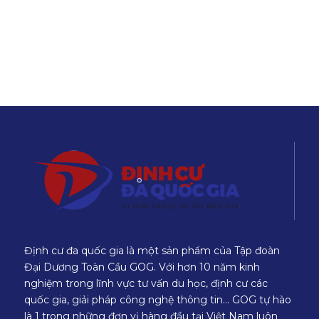
Định cư đa quốc gia là một sản phẩm của Tập đoàn
Đại Dương Toàn Cầu GOG. Với hơn 10 năm kinh
nghiệm trong lĩnh vực tư vấn du học, định cư các
quốc gia, giải pháp công nghệ thông tin… GOG tự hào
là 1 trong những đơn vị hàng đầu tại Việt Nam luôn