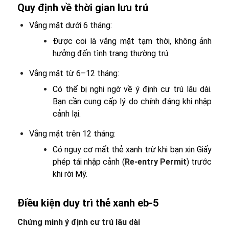
Quy định về thời gian lưu trú
Vắng mặt dưới 6 tháng:
Được coi là vắng mặt tạm thời, không ảnh
hưởng đến tình trạng thường trú.
Vắng mặt từ 6–12 tháng:
Có thể bị nghi ngờ về ý định cư trú lâu dài.
Bạn cần cung cấp lý do chính đáng khi nhập
cảnh lại.
Vắng mặt trên 12 tháng:
Có nguy cơ mất thẻ xanh trừ khi bạn xin Giấy
phép tái nhập cảnh (
Re-entry Permit
) trước
khi rời Mỹ.
Điều kiện duy trì thẻ xanh eb-5
Chứng minh ý định cư trú lâu dài