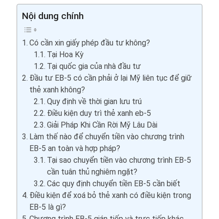
Nội dung chính
Có cần xin giấy phép đầu tư không?
Tại Hoa Kỳ
Tại quốc gia của nhà đầu tư
Đầu tư EB-5 có cần phải ở lại Mỹ liên tục để giữ
thẻ xanh không?
Quy định về thời gian lưu trú
Điều kiện duy trì thẻ xanh eb-5
Giải Pháp Khi Cần Rời Mỹ Lâu Dài
Làm thế nào để chuyển tiền vào chương trình
EB-5 an toàn và hợp pháp?
Tại sao chuyển tiền vào chương trình EB-5
cần tuân thủ nghiêm ngặt?
Các quy định chuyển tiền EB-5 cần biết
Điều kiện để xoá bỏ thẻ xanh có điều kiện trong
EB-5 là gì?
Chương trình EB-5 gián tiếp và trực tiếp khác