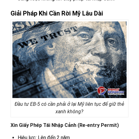
Giải Pháp Khi Cần Rời Mỹ Lâu Dài
Đầu tư EB-5 có cần phải ở lại Mỹ liên tục để giữ thẻ
xanh không?
Xin Giấy Phép Tái Nhập Cảnh (Re-entry Permit)
Hiệu lực: Lên đến 2 năm.