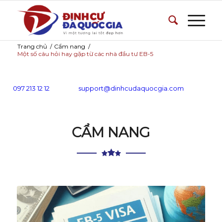
Trang chủ
/
Cẩm nang
/
Một số câu hỏi hay gặp từ các nhà đầu tư EB-5
097 213 12 12
support@dinhcudaquocgia.com
CẨM NANG