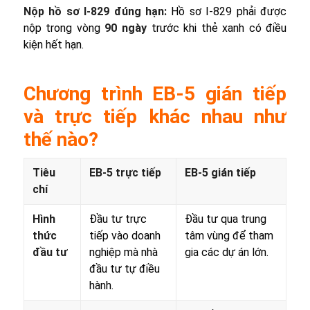
Nộp hồ sơ I-829 đúng hạn:
Hồ sơ I-829 phải được
nộp trong vòng
90 ngày
trước khi thẻ xanh có điều
kiện hết hạn.
Chương trình EB-5 gián tiếp
và trực tiếp khác nhau như
thế nào?
Tiêu
EB-5 trực tiếp
EB-5 gián tiếp
chí
Hình
Đầu tư trực
Đầu tư qua trung
thức
tiếp vào doanh
tâm vùng để tham
đầu tư
nghiệp mà nhà
gia các dự án lớn.
đầu tư tự điều
hành.