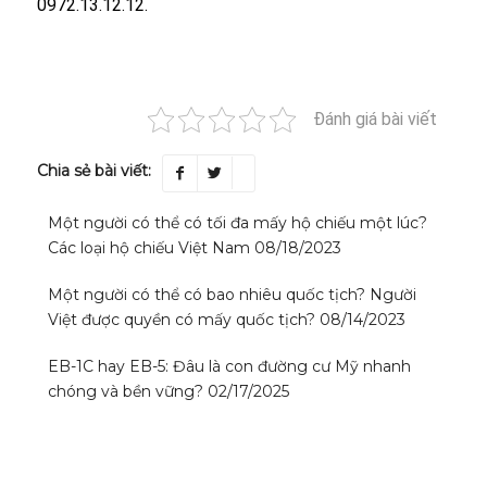
0972.13.12.12.
Đánh giá bài viết
Chia sẻ bài viết:
Một người có thể có tối đa mấy hộ chiếu một lúc?
Các loại hộ chiếu Việt Nam
08/18/2023
Một người có thể có bao nhiêu quốc tịch? Người
Việt được quyền có mấy quốc tịch?
08/14/2023
EB-1C hay EB-5: Đâu là con đường cư Mỹ nhanh
chóng và bền vững?
02/17/2025