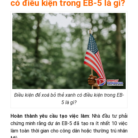
có điều kiện trong EB-5 là gì?
Điều kiện để xoá bỏ thẻ xanh có điều kiện trong EB-
5 là gì?
Hoàn thành yêu cầu tạo việc làm
: Nhà đầu tư phải
chứng minh rằng dự án EB-5 đã tạo ra ít nhất 10 việc
làm toàn thời gian cho công dân hoặc thường trú nhân