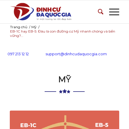
Trang chủ
/
Mỹ
/
EB-1C hay EB-5: Đâu là con đường cư Mỹ nhanh chóng và bền
vững?...
097 213 12 12
support@dinhcudaquocgia.com
MỸ