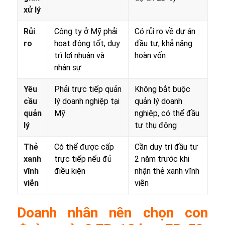
xử lý
Rủi
Công ty ở Mỹ phải
Có rủi ro về dự án
ro
hoạt động tốt, duy
đầu tư, khả năng
trì lợi nhuận và
hoàn vốn
nhân sự
Yêu
Phải trực tiếp quản
Không bắt buộc
cầu
lý doanh nghiệp tại
quản lý doanh
quản
Mỹ
nghiệp, có thể đầu
lý
tư thụ động
Thẻ
Có thể được cấp
Cần duy trì đầu tư
xanh
trực tiếp nếu đủ
2 năm trước khi
vĩnh
điều kiện
nhận thẻ xanh vĩnh
viễn
viễn
Doanh nhân nên chọn con