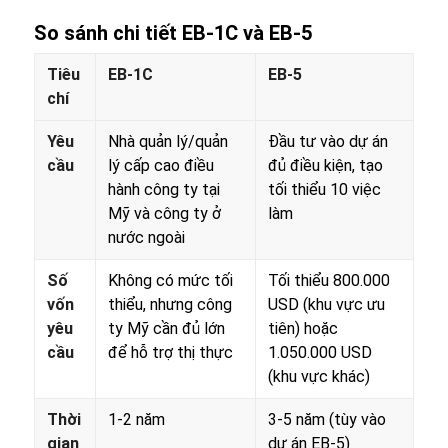
So sánh chi tiết
EB-1C và EB-5
Tiêu
EB-1C
EB-5
chí
Yêu
Nhà quản lý/quản
Đầu tư vào dự án
cầu
lý cấp cao điều
đủ điều kiện, tạo
hành công ty tại
tối thiểu 10 việc
Mỹ và công ty ở
làm
nước ngoài
Số
Không có mức tối
Tối thiểu 800.000
vốn
thiểu, nhưng công
USD (khu vực ưu
yêu
ty Mỹ cần đủ lớn
tiên) hoặc
cầu
để hỗ trợ thị thực
1.050.000 USD
(khu vực khác)
Thời
1-2 năm
3-5 năm (tùy vào
gian
dự án EB-5)