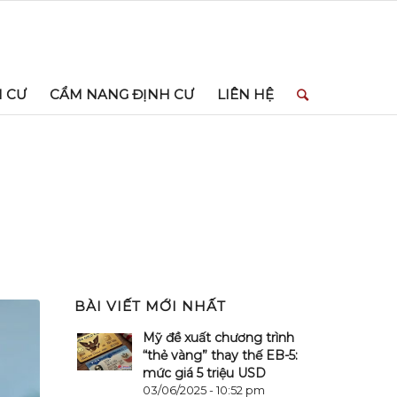
H CƯ
CẨM NANG ĐỊNH CƯ
LIÊN HỆ
BÀI VIẾT MỚI NHẤT
Mỹ đề xuất chương trình
“thẻ vàng” thay thế EB-5:
mức giá 5 triệu USD
03/06/2025 - 10:52 pm