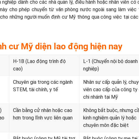
h nghiệp dành cho các nhà quản lý, điều hành hoặc nhân viên có
 này cho phép chuyển từ văn phòng nước ngoài sang làm việc t
n cho những người muốn định cư Mỹ thông qua công việc tại cá
nh cư Mỹ diện lao động hiện nay
H-1B (Lao động trình độ
L-1 (Chuyển nội bộ doanh
cao)
nghiệp)
Chuyên gia trong các ngành
Nhân sự cấp quản lý, chu
STEM, tài chính, y tế
viên cao cấp của công ty
chi nhánh tại Mỹ
)
Cần bằng cử nhân hoặc cao
Không bắt buộc, nhưng c
lao
hơn trong lĩnh vực liên quan
kinh nghiệm quản lý hoặc
chuyên môn đặc biệt
Bắt buộc (công ty Mỹ tài trợ
Bắt buộc (công ty mẹ tại 