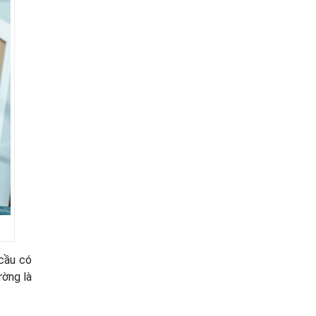
 cầu có
ường là