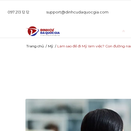
097 213 12 12
support@dinhcudaquocgia.com
Trang chủ
/
Mỹ
/
Làm sao để đi Mỹ làm việc? Con đường nào