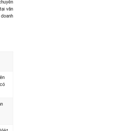
 chuyên
ại văn
c doanh
yên
 có
ần
Việt