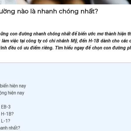
đường nào là nhanh chóng nhất?
hững con đường nhanh chóng nhất để biến ước mơ thành hiện th
 làm việc tại công ty có chi nhánh Mỹ, đến H-1B dành cho các
ộ trình đều có ưu điểm riêng. Tìm hiểu ngay để chọn con đường 
biến hiện nay
ộng hiện nay
h EB-3
h H-1B?
 L-1?
hanh nhất?