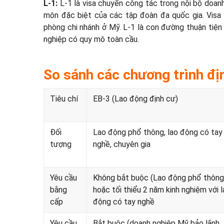
L-1:
L-1 là visa chuyển công tác trong nội bộ doan
môn đặc biệt của các tập đoàn đa quốc gia. Visa
phòng chi nhánh ở Mỹ. L-1 là con đường thuận tiệ
nghiệp có quy mô toàn cầu.
So sánh các chương trình đị
Tiêu chí
EB-3 (Lao động định cư)
Đối
Lao động phổ thông, lao động có tay
tượng
nghề, chuyên gia
Yêu cầu
Không bắt buộc (Lao động phổ thông
bằng
hoặc tối thiểu 2 năm kinh nghiệm với 
cấp
động có tay nghề
Yêu cầu
Bắt buộc (doanh nghiệp Mỹ bảo lãnh