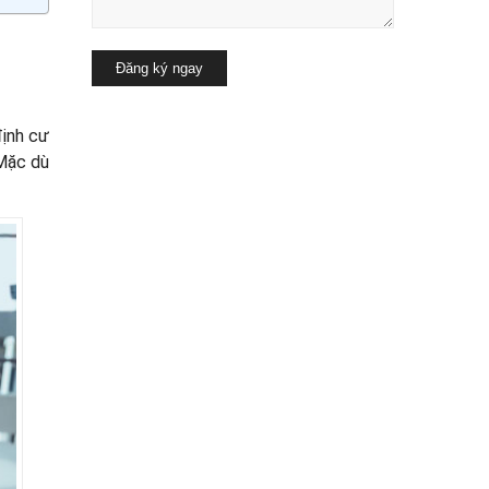
định cư
 Mặc dù