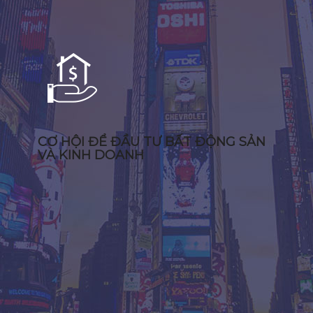
CƠ HỘI ĐỂ ĐẦU TƯ BẤT ĐỘNG SẢN
VÀ KINH DOANH