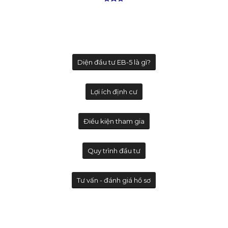
Diện đầu tư EB-5 là gì?
Lợi ích định cư
Điều kiện tham gia
Quy trình đầu tư
Tư vấn - đánh giá hồ sơ