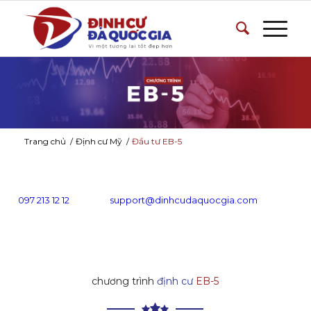
Trang chủ
/
Định cư Mỹ
/
Đầu tư EB-5
097 213 12 12
support@dinhcudaquocgia.com
chương trình
định cư
EB-5