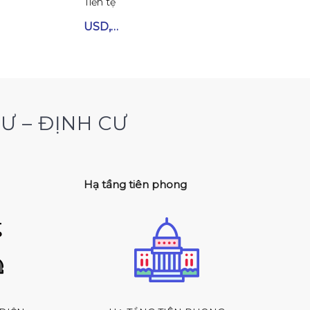
Tiền tệ
USD,…
Ư – ĐỊNH CƯ
n
Hạ tầng tiên phong