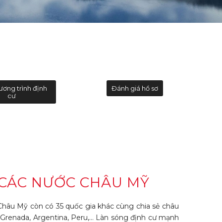
ương trình định
Đánh giá hồ sơ
cư
CÁC NƯỚC CHÂU MỸ
hâu Mỹ còn có 35 quốc gia khác cùng chia sẻ châu
l, Grenada, Argentina, Peru,… Làn sóng định cư mạnh