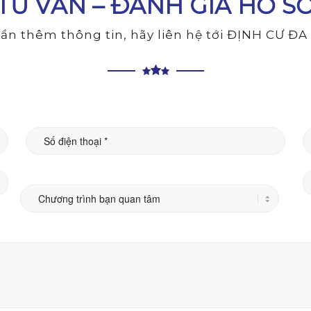
TƯ VẤN – ĐÁNH GIÁ HỒ S
ần thêm thông tin, hãy liên hệ tới ĐỊNH CƯ Đ