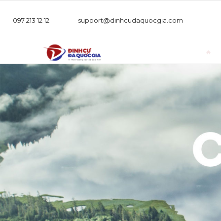
097 213 12 12
support@dinhcudaquocgia.com