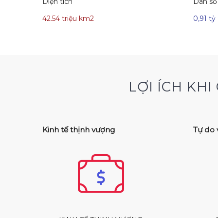
Diện tích
Dân số
42.54 triệu km2
0,91 tỷ
LỢI ÍCH KH
Kinh tế thịnh vượng
Tự do 