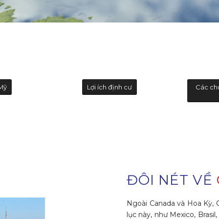
Mỹ
Lợi ích định cư
Các ch
ĐÔI NÉT VỀ
Ngoài Canada và Hoa Kỳ, C
lục này, như Mexico, Brasi