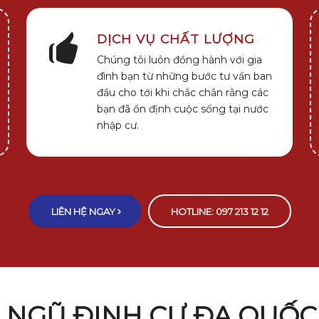
DỊCH VỤ CHẤT LƯỢNG
Chúng tôi luôn đồng hành với gia
đình bạn từ những bước tư vấn ban
đầu cho tới khi chắc chắn rằng các
bạn đã ổn định cuộc sống tại nước
nhập cư.
LIÊN HỆ NGAY
HOTLINE: 097 213 12 12
I NGŨ
ĐỊNH CƯ
ĐA QUỐC