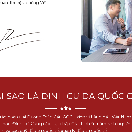
uan Thoại) và tiếng Việt
I SAO LÀ ĐỊNH CƯ ĐA QUỐC 
 tập đoàn Đại Dương Toàn Cầu GOG – đơn vị hàng đầu Việt Nam 
u học, Định cư, Cung cấp giải pháp CNTT, nhiều năm kinh nghiệm
ính và các quỹ đầu tư quốc tế, quản lý đầu tư quốc tế.