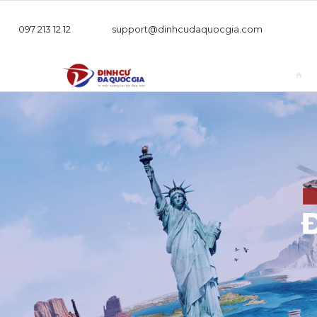
097 213 12 12
support@dinhcudaquocgia.com