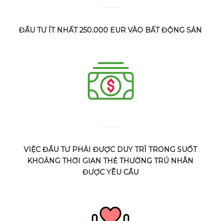
ĐẦU TƯ ÍT NHẤT 250.000 EUR VÀO BẤT ĐỘNG SẢN
VIỆC ĐẦU TƯ PHẢI ĐƯỢC DUY TRÌ TRONG SUỐT
KHOẢNG THỜI GIAN THẺ THƯỜNG TRÚ NHÂN
ĐƯỢC YÊU CẦU