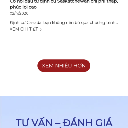
Cơ hội đầu tư định cư Saskatchewan chi phí thấp,
phúc lợi cao
02/17/2020
Định cư Canada, bạn không nên bỏ qua chương trình…
XEM CHI TIẾT
XEM NHIỀU HƠN
TƯ VẤN – ĐÁNH GIÁ