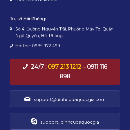
Trụ sở Hải Phòng:
Số 4, Đường Nguyễn Trãi, Phường Máy Tơ, Quận
Ngô Quyền, Hải Phòng.
Hotline: 0985 972 499
24/7 :
097 213 1212
– 0911 116
898
support@dinhcudaquocgia.com
support_dinhcudaquocgia