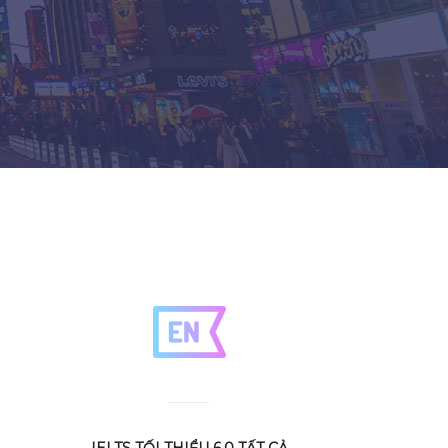
IELTS TỐI THIỂU 6.0 TẤT CẢ