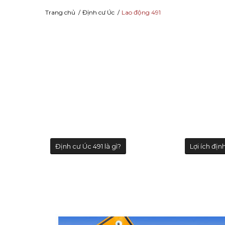
Trang chủ
/
Định cư Úc
/
Lao động 491
Định cư Úc 491 là gì?
Lợi ích địn