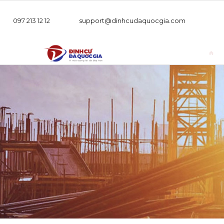
097 213 12 12
support@dinhcudaquocgia.com