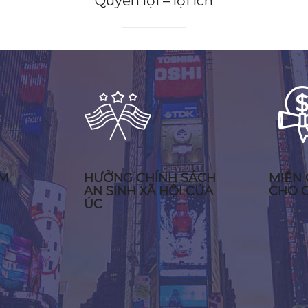
Quyền lợi – lợi ích
ÀM
HƯỞNG CHÍNH SÁCH
MIỄN 
AN SINH XÃ HỘI CỦA
CHO C
ÚC