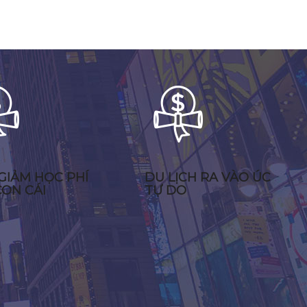
GIẢM HỌC PHÍ
DU LỊCH RA VÀO ÚC
ON CÁI
TỰ DO