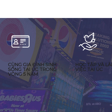
CÙNG GIA ĐÌNH SINH
HỌC TẬP VÀ L
SỐNG TẠI ÚC TRONG
VIỆC TẠI ÚC
VÒNG 5 NĂM