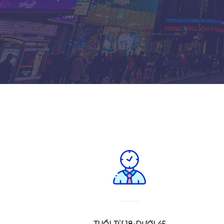
TUỔI TỪ 18-DƯỚI 45