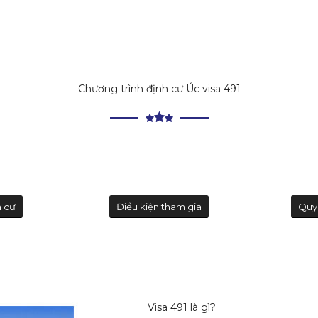
Chương trình định cư Úc visa 491
h cư
Điều kiện tham gia
Quy 
Visa 491 là gì?