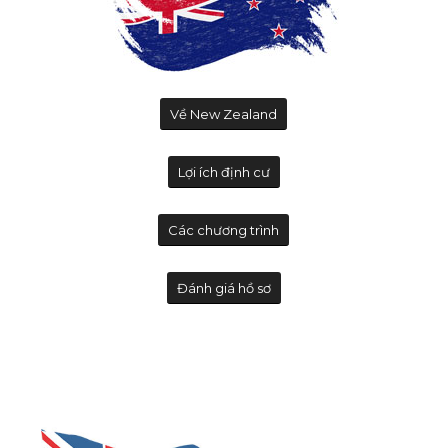
Về New Zealand
Lợi ích định cư
Các chương trình
Đánh giá hồ sơ