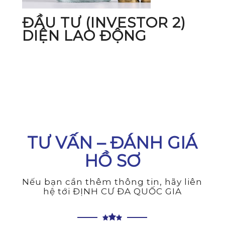
ĐẦU TƯ (INVESTOR 2)
W
DIỆN LAO ĐỘNG
TƯ VẤN – ĐÁNH GIÁ
HỒ SƠ
Nếu bạn cần thêm thông tin, hãy liên
hệ tới ĐỊNH CƯ ĐA QUỐC GIA