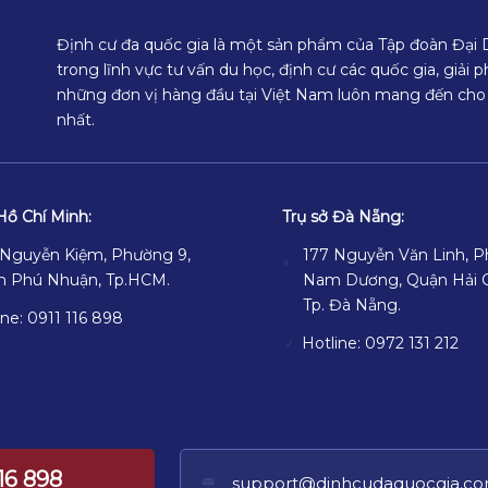
Định cư đa quốc gia là một sản phẩm của Tập đoàn Đại
trong lĩnh vực tư vấn du học, định cư các quốc gia, giải
những đơn vị hàng đầu tại Việt Nam luôn mang đến cho
nhất.
Hồ Chí Minh:
Trụ sở Đà Nẵng:
Nguyễn Kiệm, Phường 9,
177 Nguyễn Văn Linh, 
n Phú Nhuận, Tp.HCM.
Nam Dương, Quận Hải 
Tp. Đà Nẵng.
ine: 0911 116 898
Hotline: 0972 131 212
116 898
support@dinhcudaquocgia.c