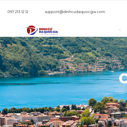
097 213 12 12
support@dinhcudaquocgia.com