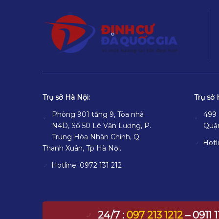
Trụ sở Hà Nội:
Trụ sở 
Phòng 901 tầng 9, Tòa nhà
499 
N4D, Số 50 Lê Văn Lương, P.
Quậ
Trung Hòa Nhân Chính, Q.
Hotl
Thanh Xuân, Tp Hà Nội.
Hotline: 0972 131 212
24/7 :
097 213 1212
– 0911 