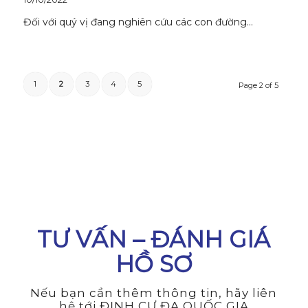
Đối với quý vị đang nghiên cứu các con đường…
1
2
3
4
5
Page 2 of 5
TƯ VẤN – ĐÁNH GIÁ
HỒ SƠ
Nếu bạn cần thêm thông tin, hãy liên
hệ tới ĐỊNH CƯ ĐA QUỐC GIA