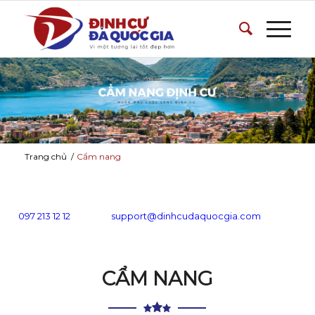
Trang chủ
/
Cẩm nang
097 213 12 12
support@dinhcudaquocgia.com
CẨM NANG