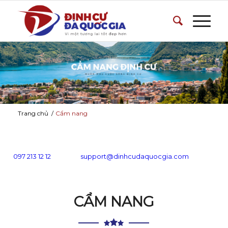
Trang chủ
/
Cẩm nang
097 213 12 12
support@dinhcudaquocgia.com
CẨM NANG