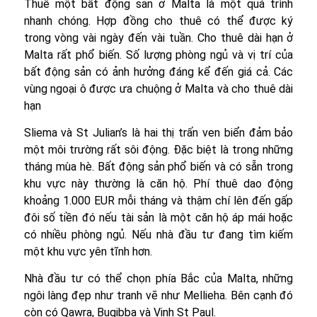
Thuê một bất động sản ở Malta là một quá trình
nhanh chóng. Hợp đồng cho thuê có thể được ký
trong vòng vài ngày đến vài tuần. Cho thuê dài hạn ở
Malta rất phổ biến. Số lượng phòng ngủ và vị trí của
bất động sản có ảnh hưởng đáng kể đến giá cả. Các
vùng ngoại ô được ưa chuộng ở Malta và cho thuê dài
hạn
Sliema và St Julian’s là hai thị trấn ven biển đảm bảo
một môi trường rất sôi động. Đặc biệt là trong những
tháng mùa hè. Bất động sản phổ biến và có sẵn trong
khu vực này thường là căn hộ. Phí thuê dao động
khoảng 1.000 EUR mỗi tháng và thậm chí lên đến gấp
đôi số tiền đó nếu tài sản là một căn hộ áp mái hoặc
có nhiều phòng ngủ. Nếu nhà đầu tư đang tìm kiếm
một khu vực yên tĩnh hơn.
Nhà đầu tư có thể chọn phía Bắc của Malta, những
ngôi làng đẹp như tranh vẽ như Mellieha. Bên cạnh đó
còn có Qawra, Bugibba và Vịnh St Paul.