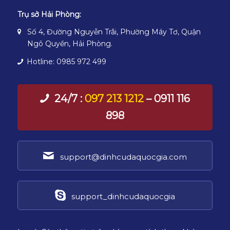
Trụ sở Hải Phòng:
Số 4, Đường Nguyễn Trãi, Phường Máy Tơ, Quận
Ngô Quyền, Hải Phòng.
Hotline: 0985 972 499
24/7 :
097 213 1212
– 0911 116
898
support@dinhcudaquocgia.com
support_dinhcudaquocgia