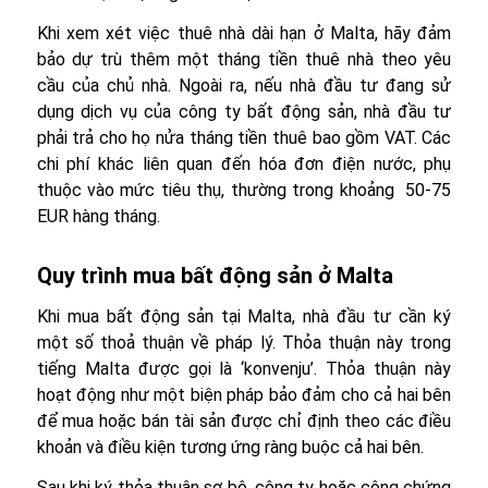
Khi xem xét việc thuê nhà dài hạn ở Malta, hãy đảm
bảo dự trù thêm một tháng tiền thuê nhà theo yêu
cầu của chủ nhà. Ngoài ra, nếu nhà đầu tư đang sử
dụng dịch vụ của công ty bất động sản, nhà đầu tư
phải trả cho họ nửa tháng tiền thuê bao gồm VAT. Các
chi phí khác liên quan đến hóa đơn điện nước, phụ
thuộc vào mức tiêu thụ, thường trong khoảng 50-75
EUR hàng tháng.
Quy trình mua bất động sản ở Malta
Khi mua bất động sản tại Malta, nhà đầu tư cần ký
một số thoả thuận về pháp lý. Thỏa thuận này trong
tiếng Malta được gọi là ‘konvenju’. Thỏa thuận này
hoạt động như một biện pháp bảo đảm cho cả hai bên
để mua hoặc bán tài sản được chỉ định theo các điều
khoản và điều kiện tương ứng ràng buộc cả hai bên.
Sau khi ký thỏa thuận sơ bộ, công ty hoặc công chứng