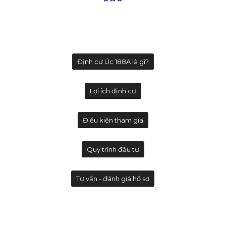
Định cư Úc 188A là gì?
Lợi ích định cư
Điều kiện tham gia
Quy trình đầu tư
Tư vấn - đánh giá hồ sơ