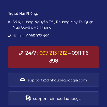
Trụ sở Hải Phòng:
Số 4, Đường Nguyễn Trãi, Phường Máy Tơ, Quận
Ngô Quyền, Hải Phòng.
Hotline: 0985 972 499
24/7 :
097 213 1212
– 0911 116
898
support@dinhcudaquocgia.com
support_dinhcudaquocgia