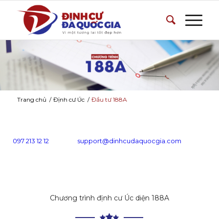
Trang chủ
/
Định cư Úc
/
Đầu tư 188A
097 213 12 12
support@dinhcudaquocgia.com
Chương trình định cư Úc diện 188A