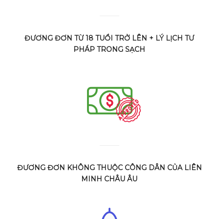
ĐƯƠNG ĐƠN TỪ 18 TUỔI TRỞ LÊN + LÝ LỊCH TƯ
PHÁP TRONG SẠCH
ĐƯƠNG ĐƠN KHÔNG THUỘC CÔNG DÂN CỦA LIÊN
MINH CHÂU ÂU