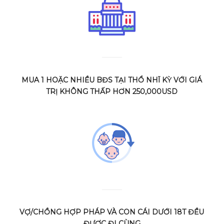
MUA 1 HOẶC NHIỀU BĐS TẠI THỔ NHĨ KỲ VỚI GIÁ
TRỊ KHÔNG THẤP HƠN 250,000USD
VỢ/CHỒNG HỢP PHÁP VÀ CON CÁI DƯỚI 18T ĐỀU
ĐƯỢC ĐI CÙNG